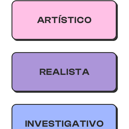
originalidade.
A R T Í S T I C O
Amam criatividade e
curtir trabalhos práticos.
R E A L I S T A
ferramentas, máquinas e
Adoram mexer com
entender fenômenos.
I N V E S T I G A T I V O
pesquisas e análises para